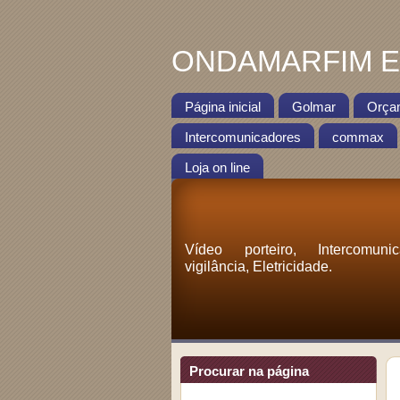
ONDAMARFIM EL
Página inicial
Golmar
Orça
Intercomunicadores
commax
Loja on line
Vídeo porteiro, Intercomuni
vigilância, Eletricidade.
Procurar na página