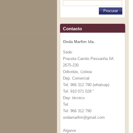
Contacto
Onda Marfim lda.
Sede:
Praceta Camilo Pessanha 5A
2675-230
Odivelas, Lisboa
Dep. Comercial
Tel: 966 312 790 (whatsap)
Tel: 910 071 028 "
Dep: técnico
Tel:
Tel: 966 312 790
ondamarf
im@gmail
.com
Algarve