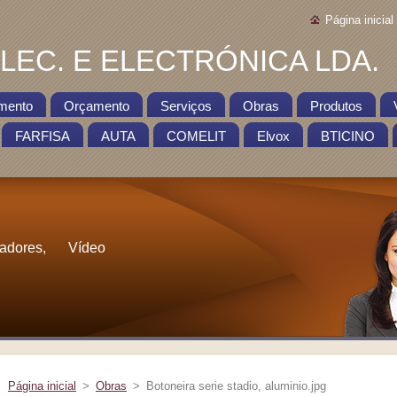
Página inicial
EC. E ELECTRÓNICA LDA.
mento
Orçamento
Serviços
Obras
Produtos
FARFISA
AUTA
COMELIT
Elvox
BTICINO
cadores, Vídeo
Página inicial
>
Obras
>
Botoneira serie stadio, aluminio.jpg