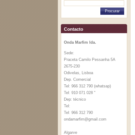
Contacto
Onda Marfim lda.
Sede:
Praceta Camilo Pessanha 5A
2675-230
Odivelas, Lisboa
Dep. Comercial
Tel: 966 312 790 (whatsap)
Tel: 910 071 028 "
Dep: técnico
Tel:
Tel: 966 312 790
ondamarf
im@gmail
.com
Algarve