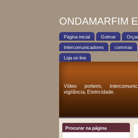
ONDAMARFIM EL
Página inicial
Golmar
Orça
Intercomunicadores
commax
Loja on line
Vídeo porteiro, Intercomuni
vigilância, Eletricidade.
Procurar na página