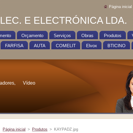
Página inicial
EC. E ELECTRÓNICA LDA.
mento
Orçamento
Serviços
Obras
Produtos
FARFISA
AUTA
COMELIT
Elvox
BTICINO
cadores, Vídeo
Página inicial
>
Produtos
>
KAYPADZ.jpg